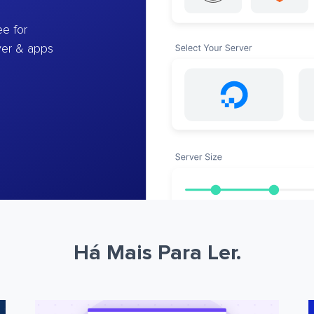
e for
ver & apps
Há Mais Para Ler.