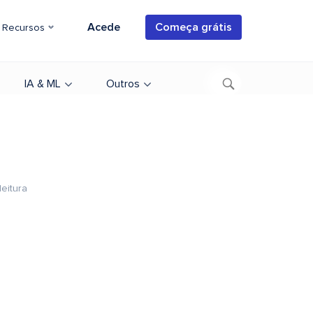
Acede
Começa grátis
Recursos
IA & ML
Outros
leitura