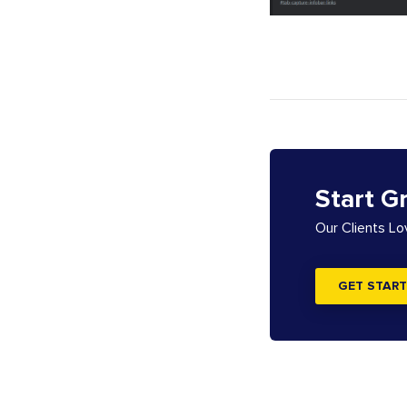
Start G
Our Clients L
GET START