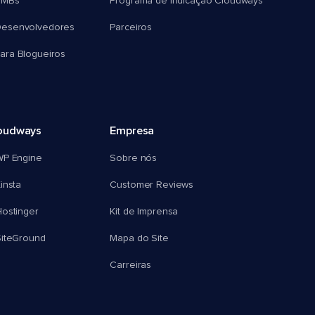
SMBs
Programa de Indicação Cloudways
esenvolvedores
Parceiros
ra Blogueiros
oudways
Empresa
WP Engine
Sobre nós
insta
Customer Reviews
ostinger
Kit de Imprensa
SiteGround
Mapa do Site
Carreiras