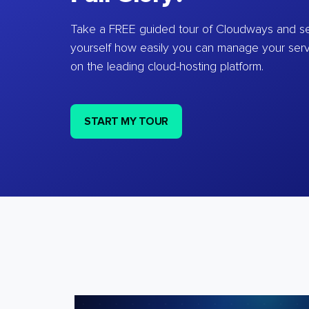
Take a FREE guided tour of Cloudways and se
yourself how easily you can manage your ser
on the leading cloud-hosting platform.
START MY TOUR