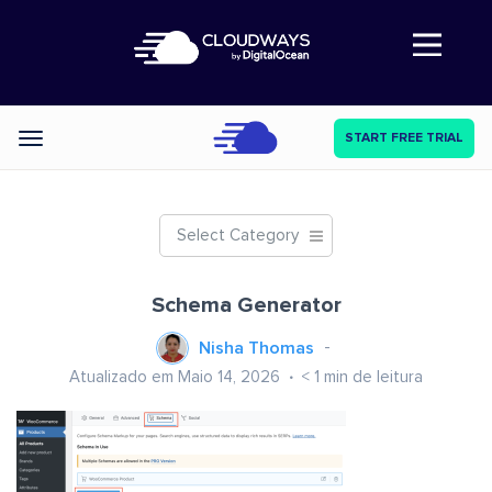
Abre a navegação
START FREE TRIAL
Categories
Select Category
Schema Generator
Nisha Thomas
Atualizado em Maio 14, 2026
< 1
min de leitura