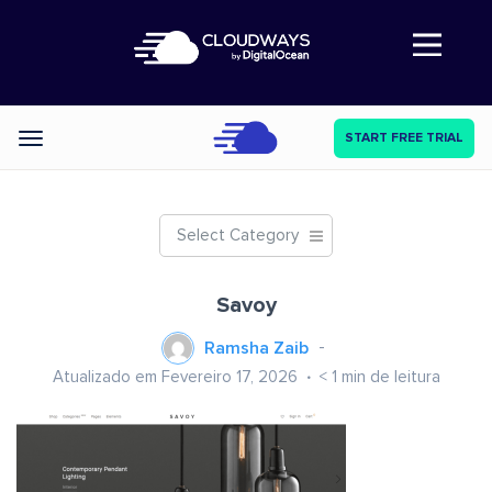
Abre a navegação
START FREE TRIAL
Categories
Select Category
Savoy
Ramsha Zaib
Atualizado em Fevereiro 17, 2026
< 1
min de leitura