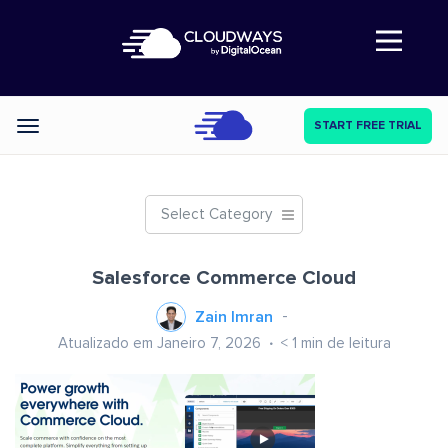
Abre a navegação
START FREE TRIAL
Categories
Select Category
Salesforce Commerce Cloud
Zain Imran
Atualizado em Janeiro 7, 2026
< 1
min de leitura