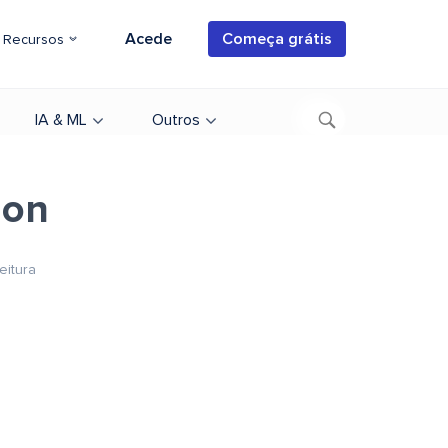
Acede
Começa grátis
Recursos
IA & ML
Outros
ion
eitura