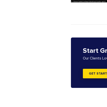
Start G
Our Clients L
GET START