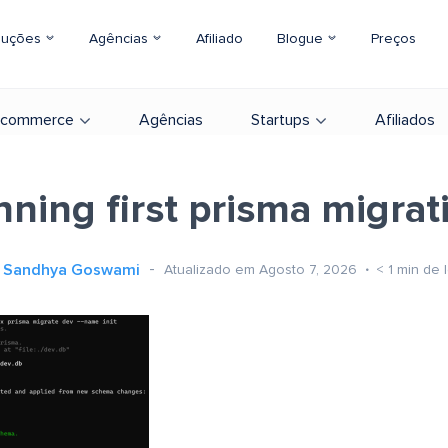
luções
Agências
Afiliado
Blogue
Preços
-commerce
Agências
Startups
Afiliados
nning first prisma migrat
Sandhya Goswami
Atualizado em Agosto 7, 2026
< 1
min de l