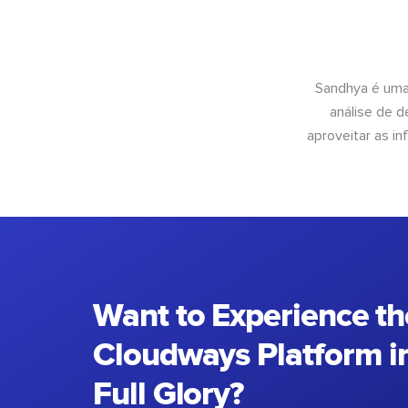
Sandhya é uma
análise de 
aproveitar as 
Want to Experience th
Cloudways Platform in
Full Glory?