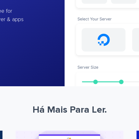
e for
ver & apps
Há Mais Para Ler.