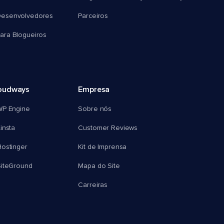
esenvolvedores
Parceiros
ra Blogueiros
oudways
Empresa
WP Engine
Sobre nós
insta
Customer Reviews
ostinger
Kit de Imprensa
SiteGround
Mapa do Site
Carreiras