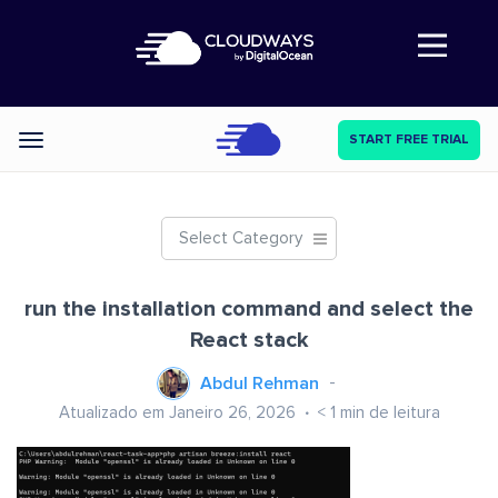
Abre a navegação
START FREE TRIAL
Categories
Select Category
run the installation command and select the
React stack
Abdul Rehman
Atualizado em Janeiro 26, 2026
< 1
min de leitura