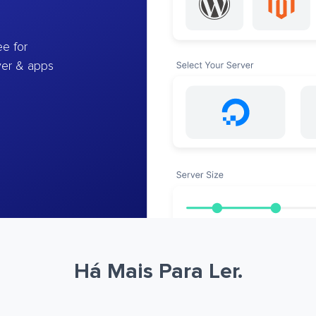
e for
ver & apps
Há Mais Para Ler.