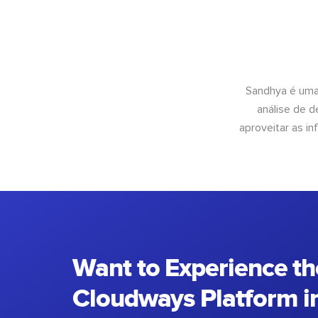
Sandhya é uma
análise de 
aproveitar as 
Want to Experience th
Cloudways Platform in