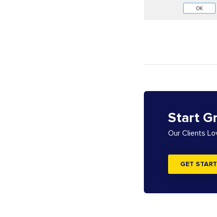
Start G
Our Clients L
GET START