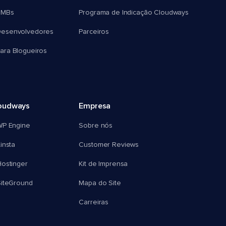
SMBs
Programa de Indicação Cloudways
esenvolvedores
Parceiros
ra Blogueiros
oudways
Empresa
WP Engine
Sobre nós
insta
Customer Reviews
ostinger
Kit de Imprensa
SiteGround
Mapa do Site
Carreiras