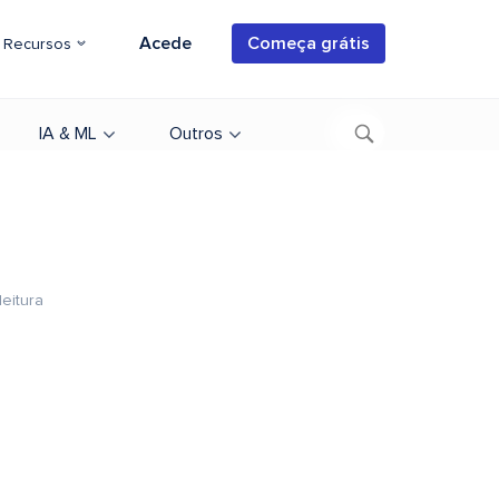
Acede
Começa grátis
Recursos
IA & ML
Outros
leitura