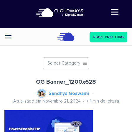
Abre a navegação
START FREE TRIAL
Categories
Select Category
OG Banner_1200x628
Sandhya Goswami
Atualizado em Novembro 21, 2024
< 1
min de leitura