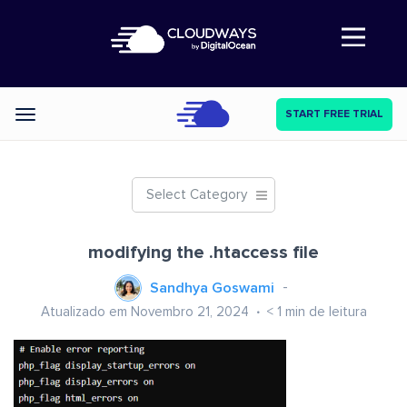
Abre a navegação
START FREE TRIAL
Categories
Select Category
modifying the .htaccess file
Sandhya Goswami
Atualizado em Novembro 21, 2024
< 1
min de leitura