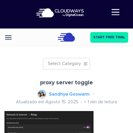
Abre a navegação
START FREE TRIAL
Categories
Select Category
proxy server toggle
Sandhya Goswami
Atualizado em Agosto 15, 2025
< 1
min de leitura