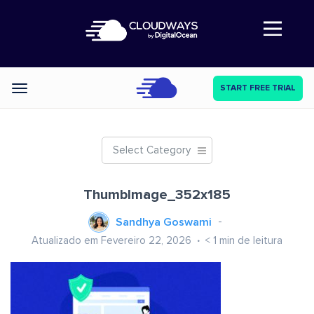
Abre a navegação
START FREE TRIAL
Categories
Select Category
ThumbImage_352x185
Sandhya Goswami
Atualizado em Fevereiro 22, 2026
< 1
min de leitura