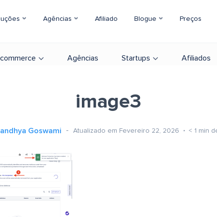
luções
Agências
Afiliado
Blogue
Preços
-commerce
Agências
Startups
Afiliados
image3
andhya Goswami
Atualizado em Fevereiro 22, 2026
< 1
min de