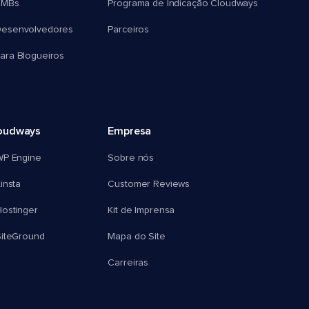
SMBs
Programa de Indicação Cloudways
esenvolvedores
Parceiros
ra Blogueiros
oudways
Empresa
WP Engine
Sobre nós
insta
Customer Reviews
ostinger
Kit de Imprensa
SiteGround
Mapa do Site
Carreiras