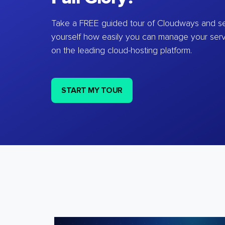
Take a FREE guided tour of Cloudways and se
yourself how easily you can manage your ser
on the leading cloud-hosting platform.
START MY TOUR