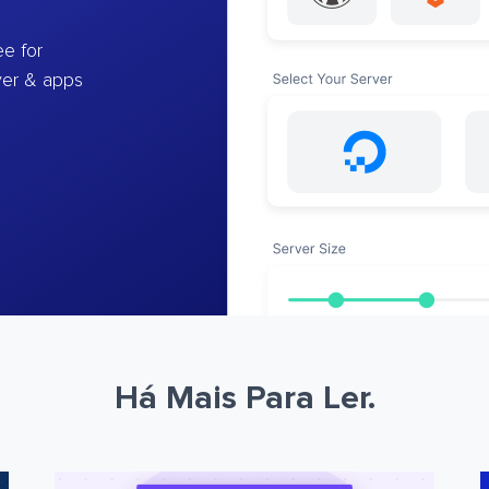
e for
ver & apps
Há Mais Para Ler.