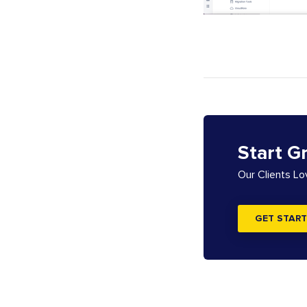
Start G
Our Clients L
GET START