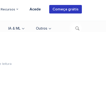
Acede
Começa grátis
Recursos
IA & ML
Outros
 leitura