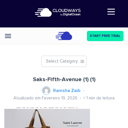
Abre a navegação
START FREE TRIAL
Categories
Select Category
Saks-Fifth-Avenue (1) (1)
Ramsha Zaib
Atualizado em Fevereiro 19, 2026
< 1
min de leitura