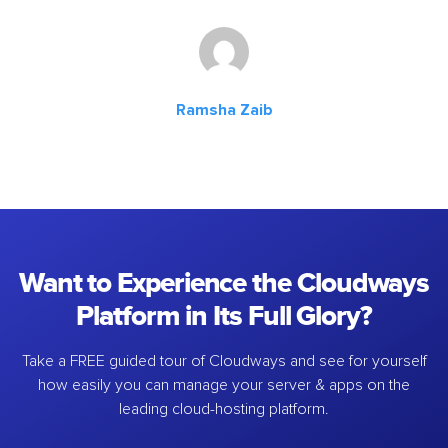
Ramsha Zaib
Want to Experience the Cloudways
Platform in Its Full Glory?
Take a FREE guided tour of Cloudways and see for yourself
how easily you can manage your server & apps on the
leading cloud-hosting platform.