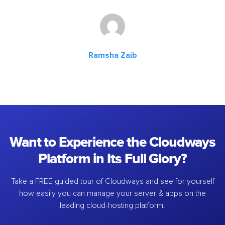
Ramsha Zaib
Want to Experience the Cloudways
Platform in Its Full Glory?
Take a FREE guided tour of Cloudways and see for yourself
how easily you can manage your server & apps on the
leading cloud-hosting platform.