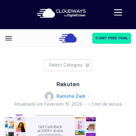
Abre a navegação
START FREE TRIAL
Categories
Select Category
Rakuten
Ramsha Zaib
Atualizado em Fevereiro 19, 2026
< 1
min de leitura