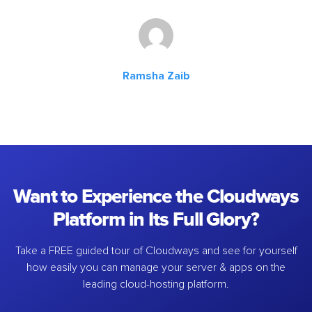
Ramsha Zaib
Want to Experience the Cloudways
Platform in Its Full Glory?
Take a FREE guided tour of Cloudways and see for yourself
how easily you can manage your server & apps on the
leading cloud-hosting platform.