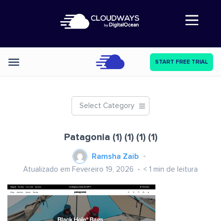
Abre a navegação
START FREE TRIAL
Categories
Select Category
Patagonia (1) (1) (1) (1)
Ramsha Zaib
Atualizado em Fevereiro 19, 2026
< 1
min de leitura