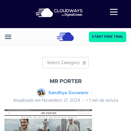
Abre a navegação
START FREE TRIAL
Categories
Select Category
MR PORTER
Sandhya Goswami
Atualizado em Novembro 21, 2024
< 1
min de leitura