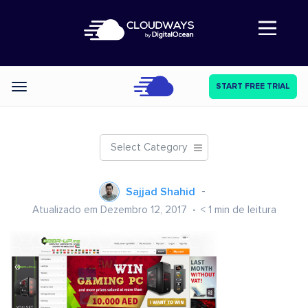
Abre a navegação
START FREE TRIAL
Categories
Select Category
Sajjad Shahid
Atualizado em Dezembro 12, 2017
< 1
min de leitura