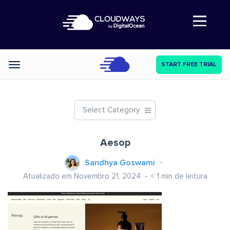
Abre a navegação
START FREE TRIAL
Categories
Select Category
Aesop
Sandhya Goswami
Atualizado em Novembro 21, 2024
< 1
min de leitura