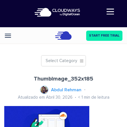
Abre a navegação
START FREE TRIAL
Categories
Select Category
ThumbImage_352x185
Abdul Rehman
Atualizado em Abril 30, 2026
< 1
min de leitura