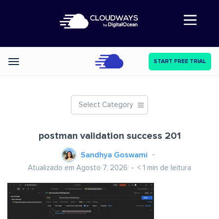
Abre a navegação
START FREE TRIAL
Categories
Select Category
postman validation success 201
Sandhya Goswami
Atualizado em Agosto 7, 2026
< 1
min de leitura