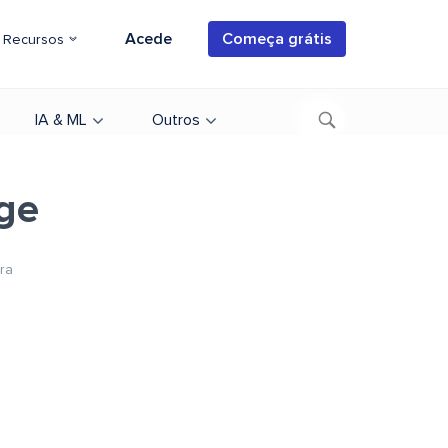
Acede
Começa grátis
Recursos
IA & ML
Outros
ge
ura