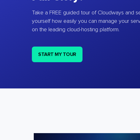
Take a FREE guided tour of Cloudways and se
yourself how easily you can manage your ser
on the leading cloud-hosting platform.
START MY TOUR