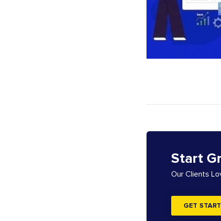
Start G
Our Clients L
GET START