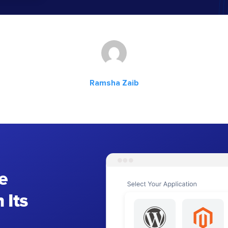
Ramsha Zaib
e
 Its