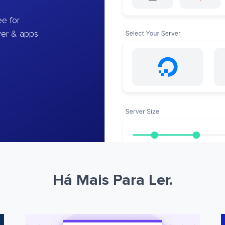
e for
ver & apps
Há Mais Para Ler.