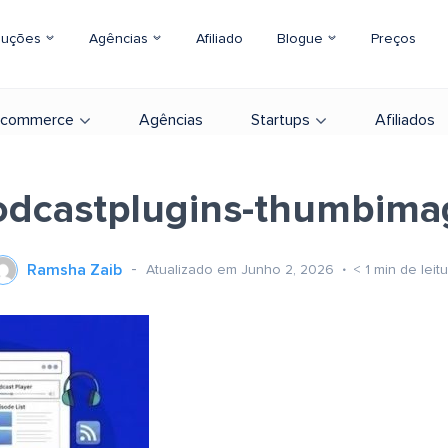
luções
Agências
Afiliado
Blogue
Preços
-commerce
Agências
Startups
Afiliados
odcastplugins-thumbima
Ramsha Zaib
Atualizado em Junho 2, 2026
< 1
min de leit