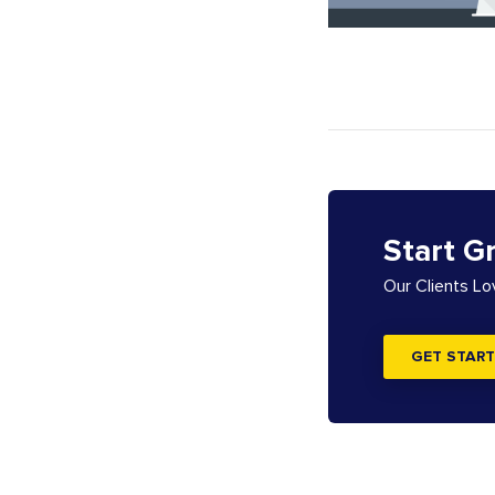
Start G
Our Clients L
GET START