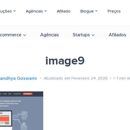
luções
Agências
Afiliado
Blogue
Preços
-commerce
Agências
Startups
Afiliados
image9
andhya Goswami
Atualizado em Fevereiro 24, 2026
< 1
min de