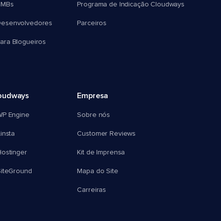
SMBs
Programa de Indicação Cloudways
esenvolvedores
Parceiros
ra Blogueiros
oudways
Empresa
WP Engine
Sobre nós
insta
Customer Reviews
ostinger
Kit de Imprensa
SiteGround
Mapa do Site
Carreiras