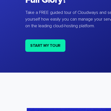
Full Glory?
Take a FREE guided tour of Cloudways and se
yourself how easily you can manage your ser
on the leading cloud-hosting platform.
START MY TOUR