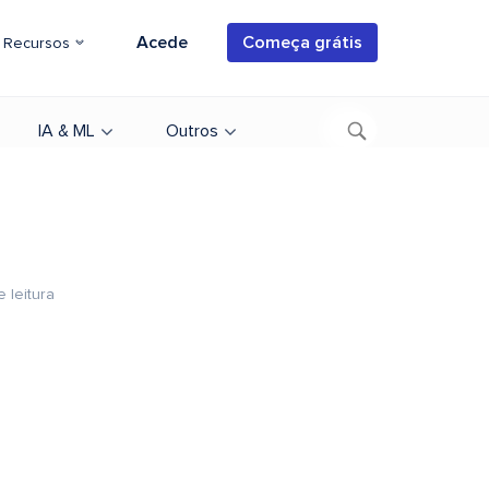
Acede
Começa grátis
Recursos
IA & ML
Outros
 leitura