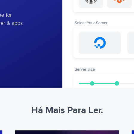
e for
ver & apps
Há Mais Para Ler.