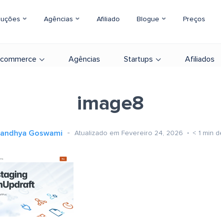
luções
Agências
Afiliado
Blogue
Preços
-commerce
Agências
Startups
Afiliados
image8
andhya Goswami
Atualizado em Fevereiro 24, 2026
< 1
min de