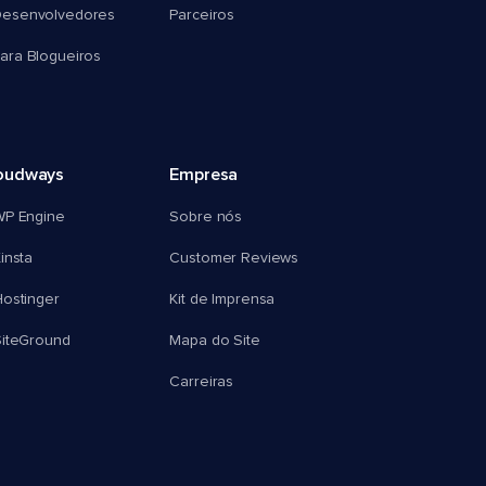
esenvolvedores
Parceiros
ra Blogueiros
oudways
Empresa
WP Engine
Sobre nós
insta
Customer Reviews
ostinger
Kit de Imprensa
SiteGround
Mapa do Site
Carreiras