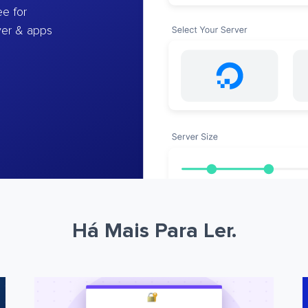
e for
ver & apps
Há Mais Para Ler.