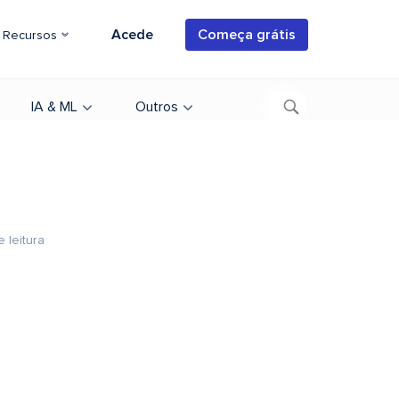
Acede
Começa grátis
Recursos
IA & ML
Outros
 leitura