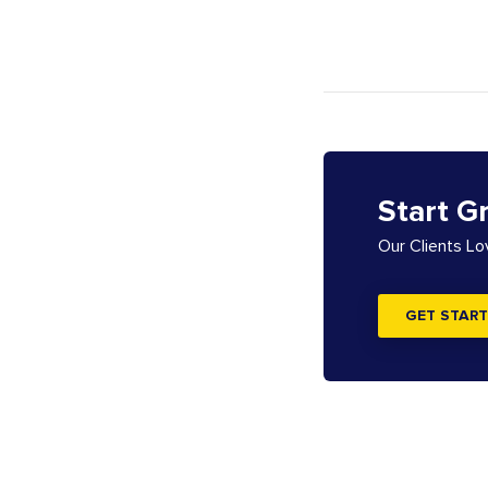
Start G
Our Clients L
GET START