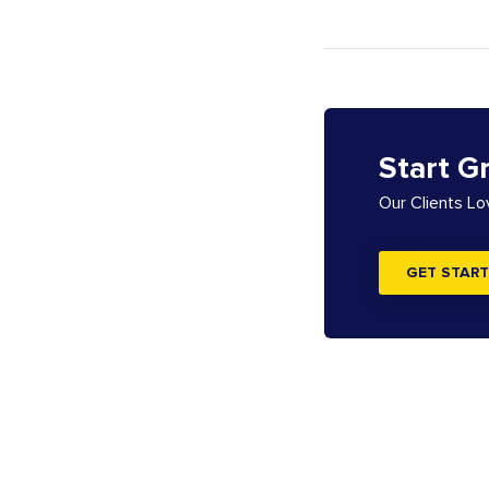
Start G
Our Clients L
GET START