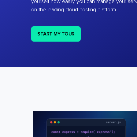
yourself how easily you can manage your ser
on the leading cloud-hosting platform.
START MY TOUR