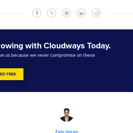
rowing with Cloudways Today.
ove us because we never compromise on these
ED FREE
Zain Imran