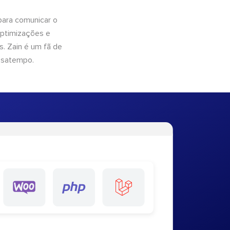
para comunicar o
optimizações e
. Zain é um fã de
ssatempo.