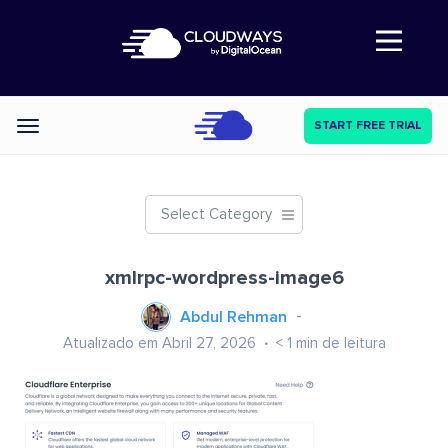
Abre a navegação
START FREE TRIAL
Categories
Select Category
xmlrpc-wordpress-image6
Abdul Rehman
Atualizado em Abril 27, 2026
< 1
min de leitura