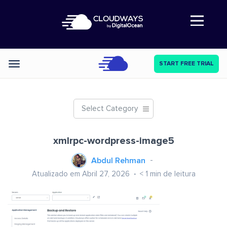
Abre a navegação
START FREE TRIAL
Categories
Select Category
xmlrpc-wordpress-image5
Abdul Rehman
Atualizado em Abril 27, 2026
< 1
min de leitura