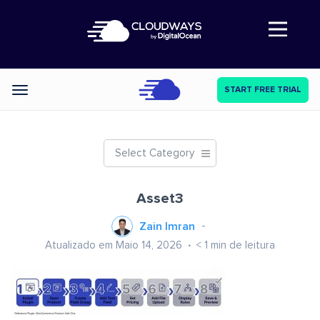
Abre a navegação
START FREE TRIAL
Categories
Select Category
Asset3
Zain Imran
Atualizado em Maio 14, 2026
< 1
min de leitura