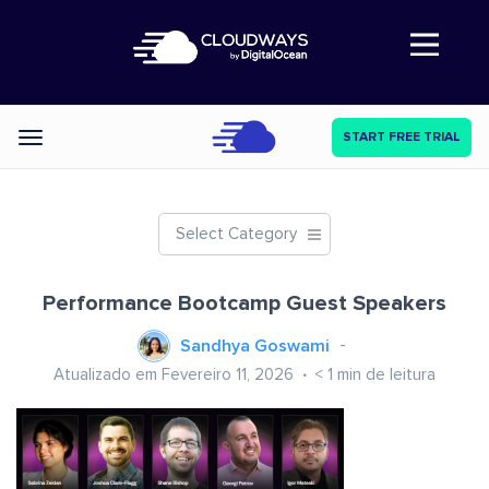
Abre a navegação
START FREE TRIAL
Categories
Select Category
Performance Bootcamp Guest Speakers
Sandhya Goswami
Atualizado em Fevereiro 11, 2026
< 1
min de leitura