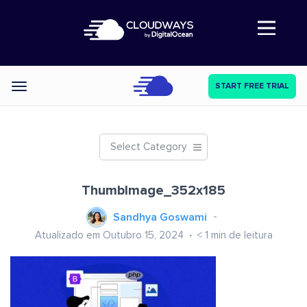
Abre a navegação
START FREE TRIAL
Categories
Select Category
ThumbImage_352x185
Sandhya Goswami
Atualizado em Outubro 15, 2024
< 1
min de leitura