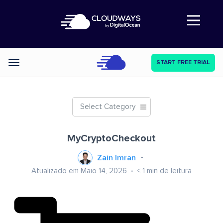
Abre a navegação
START FREE TRIAL
Categories
Select Category
MyCryptoCheckout
Zain Imran
Atualizado em Maio 14, 2026
< 1
min de leitura