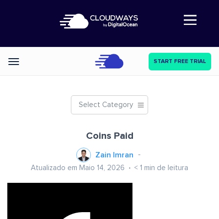
Abre a navegação
START FREE TRIAL
Categories
Select Category
Coins Paid
Zain Imran
Atualizado em Maio 14, 2026
< 1
min de leitura