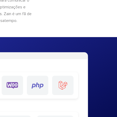
para comunicar o
optimizações e
. Zain é um fã de
ssatempo.