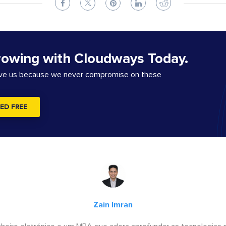
rowing with Cloudways Today.
ove us because we never compromise on these
ED FREE
Zain Imran