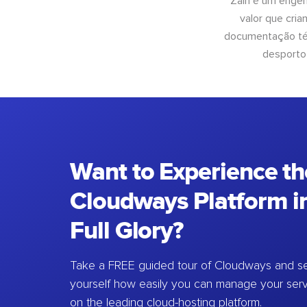
Zain é um engen
valor que cri
documentação téc
desporto
Want to Experience th
Cloudways Platform in
Full Glory?
Take a FREE guided tour of Cloudways and se
yourself how easily you can manage your ser
on the leading cloud-hosting platform.