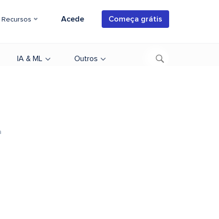
Acede
Começa grátis
Recursos
IA & ML
Outros
a