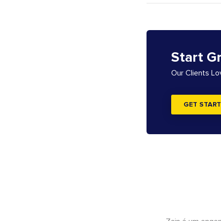
Start G
Our Clients L
GET START