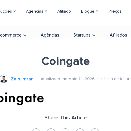
luções
Agências
Afiliado
Blogue
Preços
-commerce
Agências
Startups
Afiliados
Coingate
Zain Imran
Atualizado em Maio 14, 2026
< 1
min de leitur
Share This Article