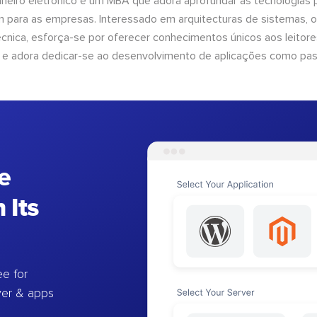
heiro eletrónico e um MBA que adora aprofundar as tecnologias 
am para as empresas. Interessado em arquitecturas de sistemas, 
nica, esforça-se por oferecer conhecimentos únicos aos leitores
 e adora dedicar-se ao desenvolvimento de aplicações como pa
e
 Its
e for
ver & apps