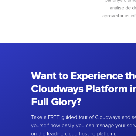
Sandhya é uma
análise de 
aproveitar as 
Want to Experience th
Cloudways Platform in
Full Glory?
Take a FREE guided tour of Cloudways and se
yourself how easily you can manage your ser
on the leading cloud-hosting platform.