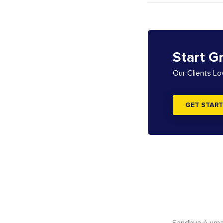
Start G
Our Clients L
GET START