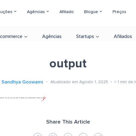
luções
Agências
Afiliado
Blogue
Preços
-commerce
Agências
Startups
Afiliados
output
Sandhya Goswami
Atualizado em Agosto 1, 2025
< 1
min de l
Share This Article