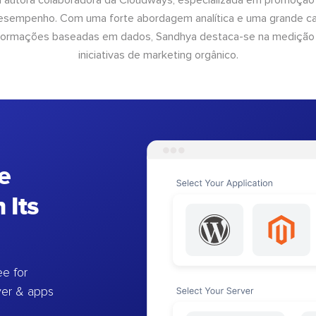
 autora colaboradora da Cloudways, especializada em promoção
desempenho. Com uma forte abordagem analítica e uma grande c
informações baseadas em dados, Sandhya destaca-se na medição
iniciativas de marketing orgânico.
e
 Its
e for
ver & apps