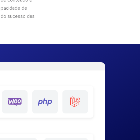
 de conteúdo e
apacidade de
 do sucesso das