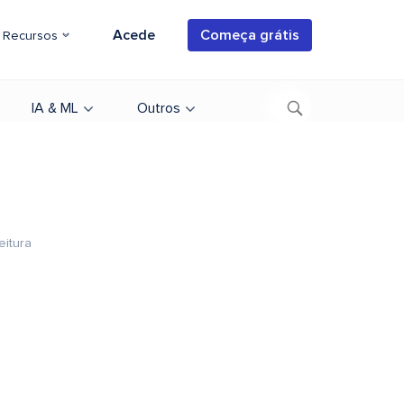
Acede
Começa grátis
Recursos
IA & ML
Outros
eitura