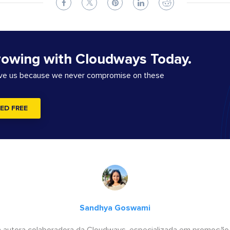
rowing with Cloudways Today.
ove us because we never compromise on these
ED FREE
Sandhya Goswami