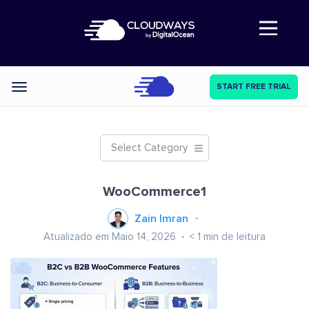
Abre a navegação
START FREE TRIAL
Categories
Select Category
WooCommerce1
Zain Imran
Atualizado em Maio 14, 2026
< 1
min de leitura