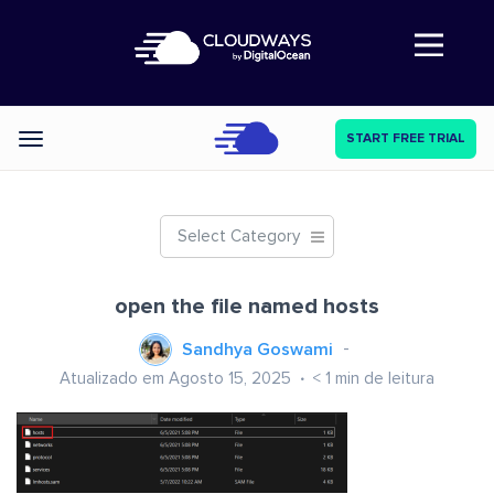
Abre a navegação
START FREE TRIAL
Categories
Select Category
open the file named hosts
Sandhya Goswami
Atualizado em Agosto 15, 2025
< 1
min de leitura