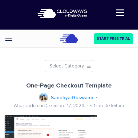
Abre a navegação
START FREE TRIAL
Categories
Select Category
One-Page Checkout Template
Sandhya Goswami
Atualizado em Dezembro 17, 2024
< 1
min de leitura