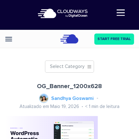
Abre a navegação
START FREE TRIAL
Categories
Select Category
OG_Banner_1200x628
Sandhya Goswami
Atualizado em Maio 19, 2026
< 1
min de leitura