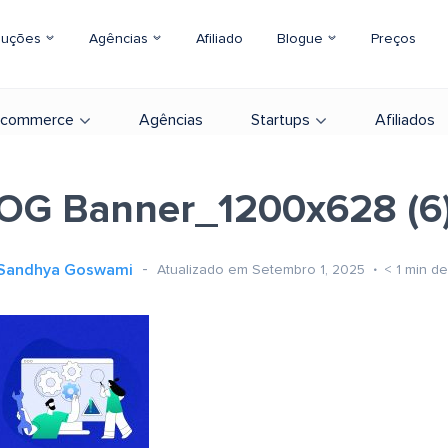
luções
Agências
Afiliado
Blogue
Preços
-commerce
Agências
Startups
Afiliados
OG Banner_1200x628 (6
Sandhya Goswami
Atualizado em Setembro 1, 2025
< 1
min de 