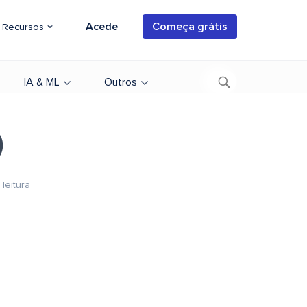
Acede
Começa grátis
Recursos
IA & ML
Outros
)
leitura