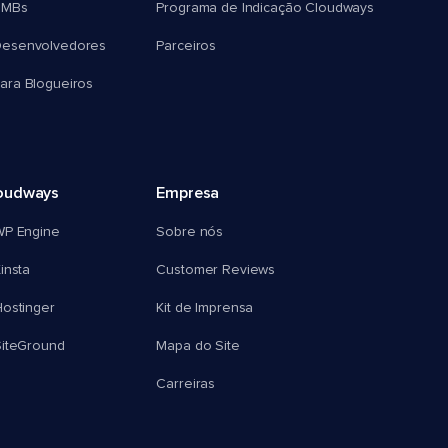
SMBs
Programa de Indicação Cloudways
esenvolvedores
Parceiros
ra Blogueiros
oudways
Empresa
WP Engine
Sobre nós
insta
Customer Reviews
ostinger
Kit de Imprensa
SiteGround
Mapa do Site
Carreiras