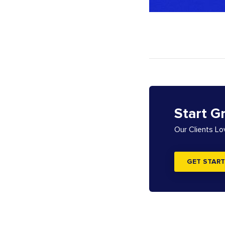
Start G
Our Clients L
GET START