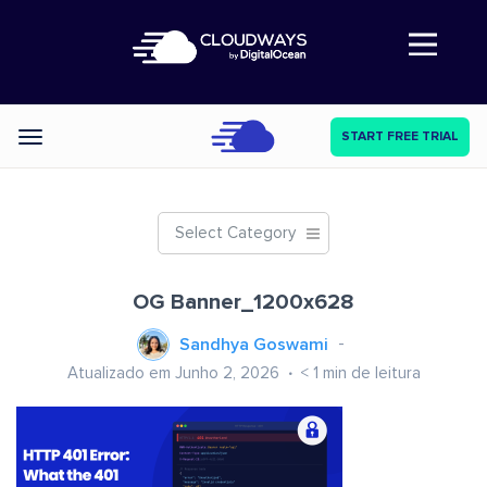
Abre a navegação
START FREE TRIAL
Categories
Select Category
OG Banner_1200x628
Sandhya Goswami
Atualizado em Junho 2, 2026
< 1
min de leitura