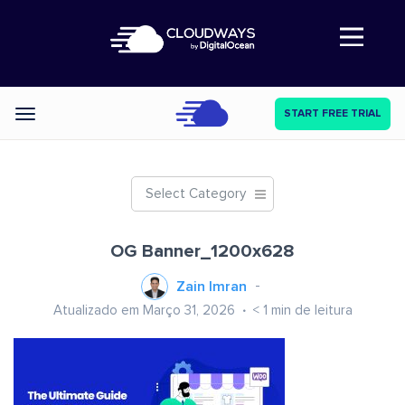
Abre a navegação
START FREE TRIAL
Categories
Select Category
OG Banner_1200x628
Zain Imran
Atualizado em Março 31, 2026
< 1
min de leitura