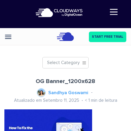
Abre a navegação
START FREE TRIAL
Categories
Select Category
OG Banner_1200x628
Sandhya Goswami
Atualizado em Setembro 11, 2025
< 1
min de leitura