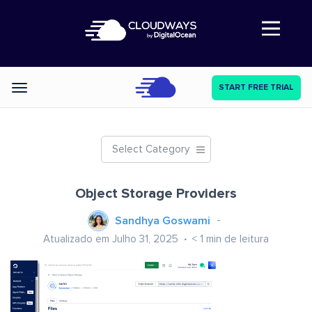
Abre a navegação
START FREE TRIAL
Categories
Select Category
Object Storage Providers
Sandhya Goswami
Atualizado em Julho 31, 2025
< 1
min de leitura