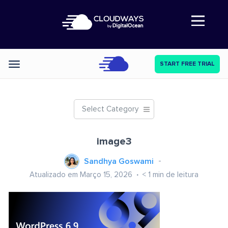
Abre a navegação
START FREE TRIAL
Categories
Select Category
image3
Sandhya Goswami
Atualizado em Março 15, 2026
< 1
min de leitura