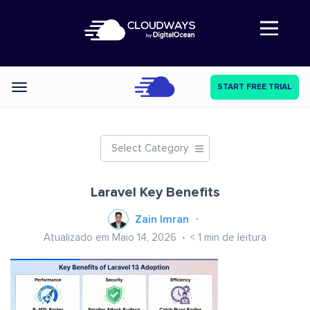
Abre a navegação
START FREE TRIAL
Categories
Select Category
Laravel Key Benefits
Zain Imran
Atualizado em Maio 14, 2026
< 1
min de leitura