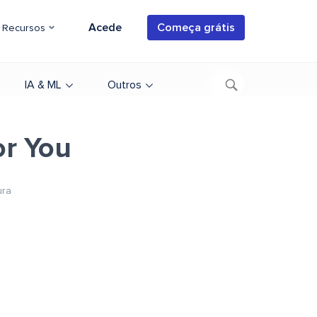
Acede
Começa grátis
Recursos
IA & ML
Outros
r You
ura