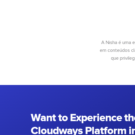
A Nisha é uma e
em conteúdos cla
que privileg
Want to Experience th
Cloudways Platform in