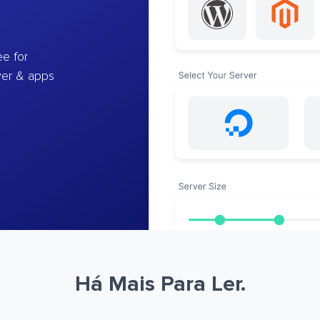
e for
ver & apps
Há Mais Para Ler.