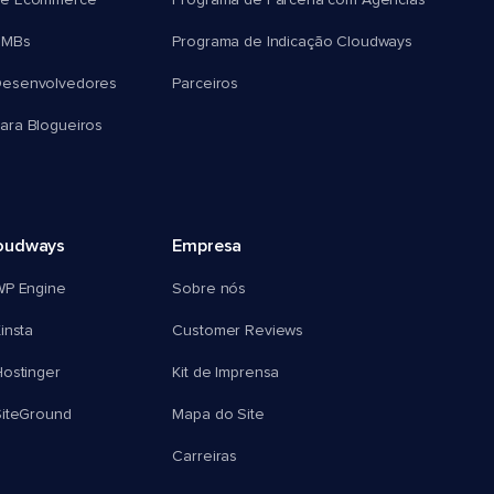
e Ecommerce
Programa de Parceria com Agências
SMBs
Programa de Indicação Cloudways
esenvolvedores
Parceiros
ra Blogueiros
oudways
Empresa
WP Engine
Sobre nós
insta
Customer Reviews
ostinger
Kit de Imprensa
SiteGround
Mapa do Site
Carreiras