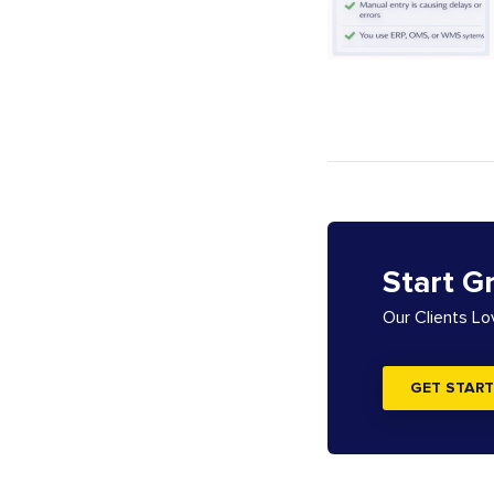
Start G
Our Clients L
GET START