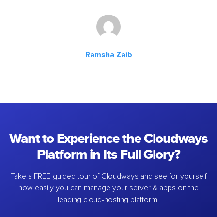
Ramsha Zaib
Want to Experience the Cloudways
Platform in Its Full Glory?
Take a FREE guided tour of Cloudways and see for yourself
how easily you can manage your server & apps on the
leading cloud-hosting platform.