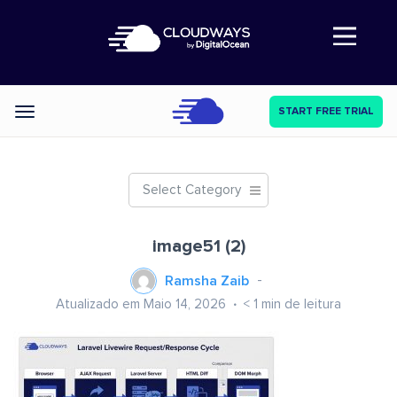
Abre a navegação
START FREE TRIAL
Categories
Select Category
image51 (2)
Ramsha Zaib
Atualizado em Maio 14, 2026
< 1
min de leitura