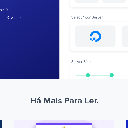
e for
ver & apps
Há Mais Para Ler.