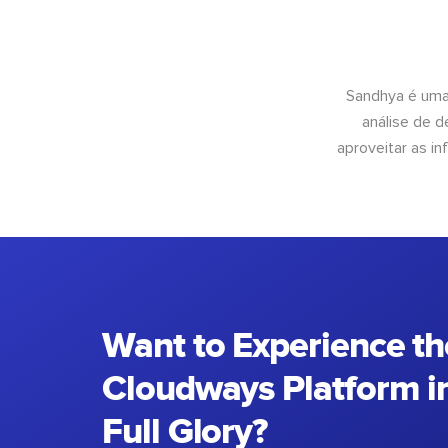
Sandhya é uma
análise de 
aproveitar as 
Want to Experience th
Cloudways Platform in
Full Glory?