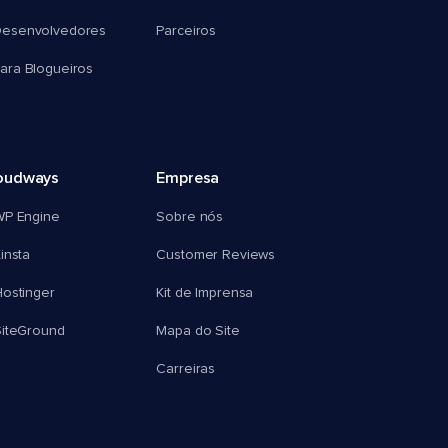
esenvolvedores
Parceiros
ra Blogueiros
oudways
Empresa
WP Engine
Sobre nós
insta
Customer Reviews
ostinger
Kit de Imprensa
SiteGround
Mapa do Site
Carreiras