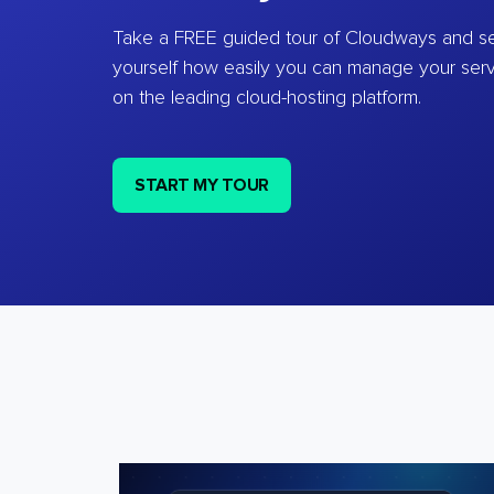
Take a FREE guided tour of Cloudways and se
yourself how easily you can manage your ser
on the leading cloud-hosting platform.
START MY TOUR