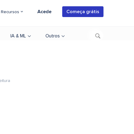
Acede
Começa grátis
Recursos
IA & ML
Outros
eitura