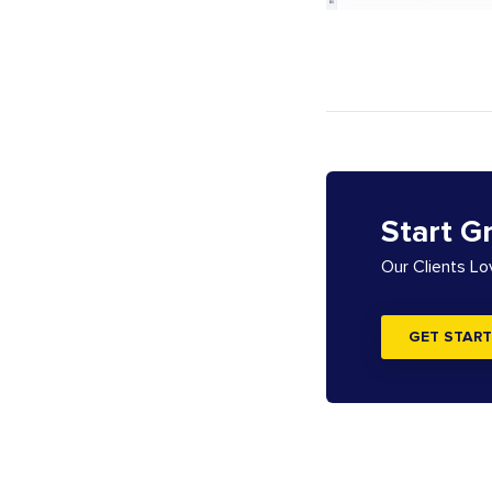
Start G
Our Clients L
GET START