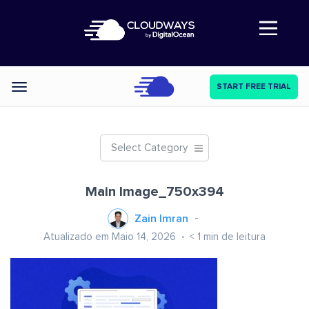
Abre a navegação
START FREE TRIAL
Categories
Select Category
Main Image_750x394
Zain Imran
Atualizado em Maio 14, 2026
< 1
min de leitura