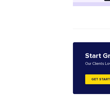
Start G
Our Clients L
GET START