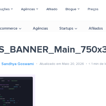
luções
Agências
Afiliado
Blogue
Preços
-commerce
Agências
Startups
Afiliados
S_BANNER_Main_750x
Sandhya Goswami
Atualizado em Maio 20, 2026
< 1
min de l