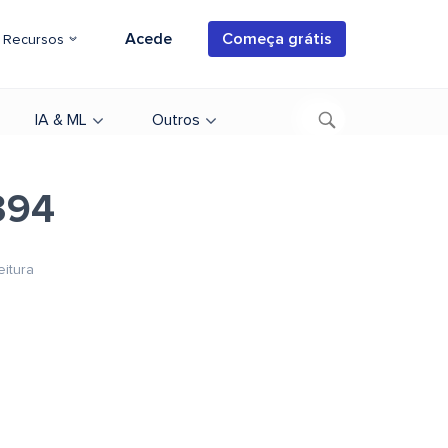
Acede
Começa grátis
Recursos
IA & ML
Outros
394
eitura