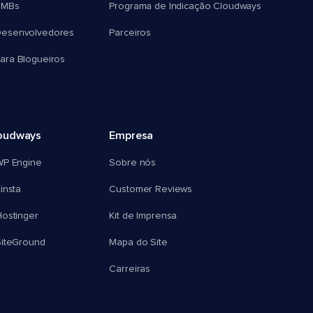
SMBs
Programa de Indicação Cloudways
esenvolvedores
Parceiros
ra Blogueiros
oudways
Empresa
WP Engine
Sobre nós
insta
Customer Reviews
ostinger
Kit de Imprensa
SiteGround
Mapa do Site
Carreiras