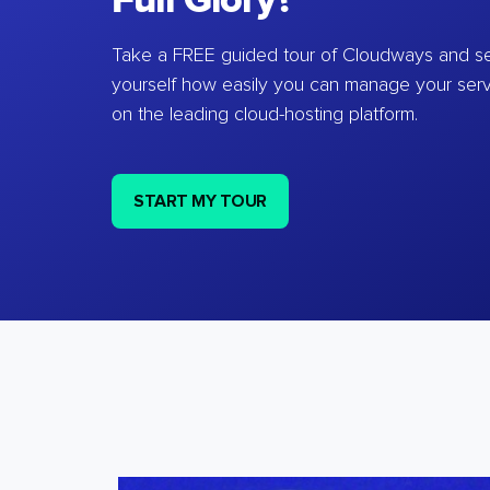
Full Glory?
Take a FREE guided tour of Cloudways and se
yourself how easily you can manage your ser
on the leading cloud-hosting platform.
START MY TOUR