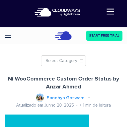
Abre a navegação
START FREE TRIAL
Categories
Select Category
Ni WooCommerce Custom Order Status by
Anzar Ahmed
Sandhya Goswami
Atualizado em Junho 20, 2025
< 1
min de leitura